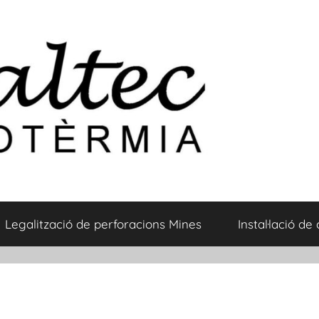
Legalització de perforacions Mines
Instal·lació de 