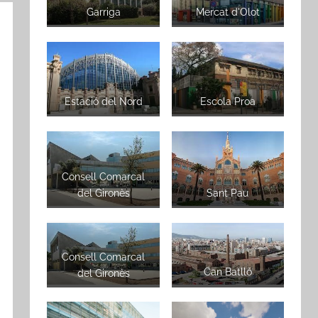
Garriga
Mercat d'Olot
Estació del Nord
Escola Proa
Consell Comarcal
del Gironès
Sant Pau
Consell Comarcal
Can Batlló
del Gironès