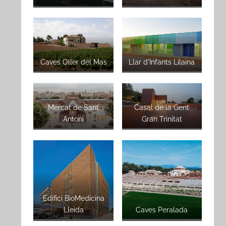
Caves Oller del Mas
Llar d'Infants Lilaina
Mercat de Sant
Casal de la Gent
Antoni
Gran Trinitat
Edifici BioMedicina
Lleida
Caves Peralada