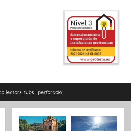
col·lectors, tubs i perforació