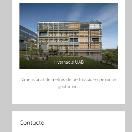
Hivernacle UAB
Dimensionat de metres de perforació en projectes
geotèrmics
Contacte