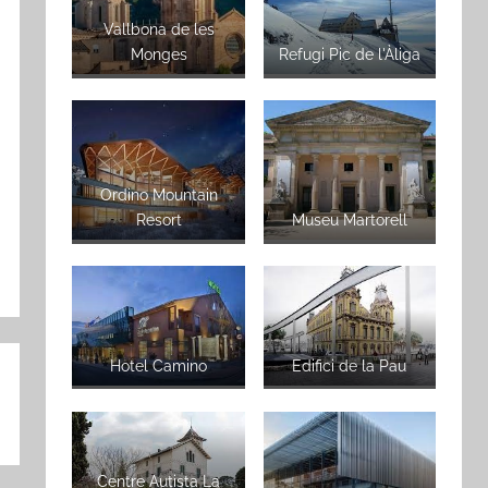
Vallbona de les
Monges
Refugi Pic de l'Àliga
Ordino Mountain
Resort
Museu Martorell
Hotel Camino
Edifici de la Pau
Centre Autista La