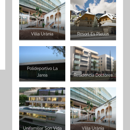
Vil·la Urània
Resort Es Pletius
Polideportivo La
Jarea
Residencia Doctores
Unifamiliar Son Vida
Vil·la Urània