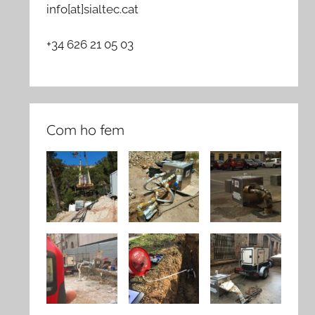
info[at]sialtec.cat
+34 626 21 05 03
Com ho fem