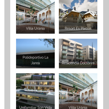
Vil·la Urània
Resort Es Pletius
Polideportivo La
Jarea
Residencia Doctores
Unifamiliar Son Vida
Vil·la Urània