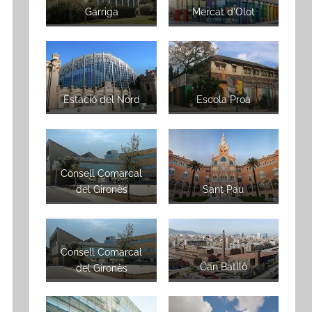
Garriga
Mercat d'Olot
Estació del Nord
Escola Proa
Consell Comarcal
del Gironès
Sant Pau
Consell Comarcal
Can Batlló
del Gironès