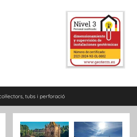
col·lectors, tubs i perforació