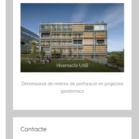
Hivernacle UAB
Dimensionat de metres de perforació en projectes
geotèrmics
Contacte