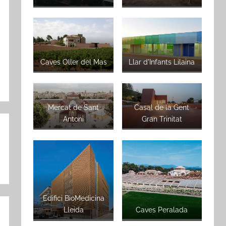
Caves Oller del Mas
Llar d'Infants Lilaina
Mercat de Sant
Casal de la Gent
Antoni
Gran Trinitat
Edifici BioMedicina
Lleida
Caves Peralada