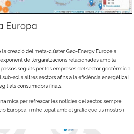
 a Europa
 la creació del meta-clúster Geo-Energy Europe a
m exponent de l’organitzacions relacionades amb la
 passos seguits per les empreses del sector geotèrmic a
sub-sol a altres sectors afins a la eficiència energètica i
git als consumidors finals.
na mica per refrescar les notícies del sector, sempre
ió Europea, i m’he topat amb el gràfic que us mostro i