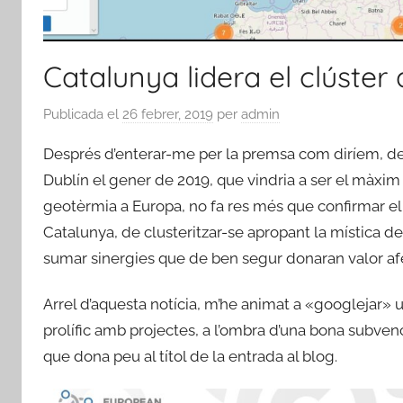
Catalunya lidera el clúster
Publicada el
26 febrer, 2019
per
admin
Després d’enterar-me per la premsa com diríem, de
Dublín el gener de 2019, que vindria a ser el màxi
geotèrmia a Europa, no fa res més que confirmar el
Catalunya, de clusteritzar-se apropant la mística del 
sumar sinergies que de ben segur donaran valor afe
Arrel d’aquesta notícia, m’he animat a «googlejar» u
prolífic amb projectes, a l’ombra d’una bona subvenc
que dona peu al títol de la entrada al blog.