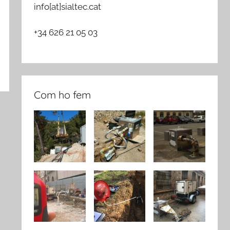
info[at]sialtec.cat
+34 626 21 05 03
Com ho fem