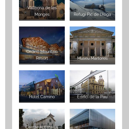
Vallbona de les
Monges
Refugi Pic de l'Àliga
Ordino Mountain
Resort
Museu Martorell
Hotel Camino
Edifici de la Pau
Centre Autista La