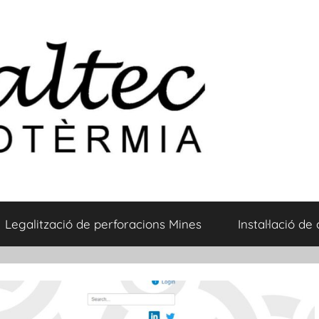
Legalització de perforacions Mines
Instal·lació de 