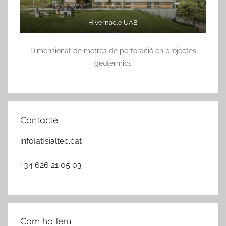
Hivernacle UAB
Dimensionat de metres de perforació en projectes
geotèrmics
Contacte
info[at]sialtec.cat
+34 626 21 05 03
Com ho fem