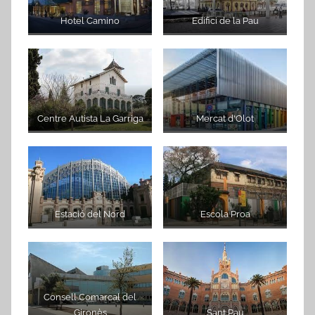
Hotel Camino
Edifici de la Pau
Centre Autista La Garriga
Mercat d'Olot
Estació del Nord
Escola Proa
Consell Comarcal del
Gironès
Sant Pau