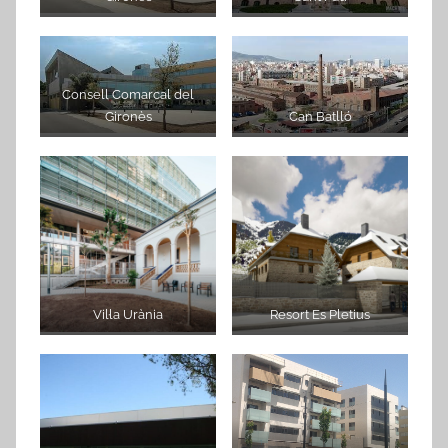
Consell Comarcal del
Gironès
Can Batlló
Vil·la Urània
Resort Es Pletius