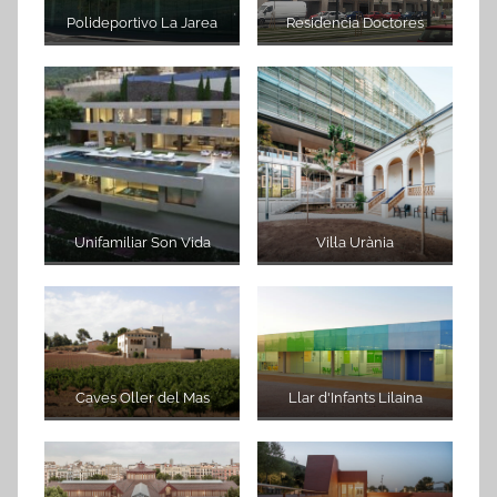
Polideportivo La Jarea
Residencia Doctores
Unifamiliar Son Vida
Vil·la Urània
Caves Oller del Mas
Llar d'Infants Lilaina